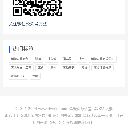
关注微信公众号方法
热门标签
紫微斗数命例
财运
叶隐蝉
退马忌
地空
紫微斗数命理学正
天喜星在十二宫
三合
息神
紫微杂谈
崇诚
紫微斗数书籍
星曜铁关刀
武破
©2014-2024 www.ziweicn.com
紫微斗数讲堂
XML地图
本站注明原创资源内容转载时请注明来源，其他资源均收集于网络，并已
标明来源出处，如有侵权请联系我们！