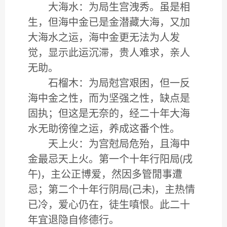
大海水：为局生宫洩秀。虽是相
生，但海中金已是金潜藏大海，又加
大海水之运，海中金更无法为人发
觉，显示此运沉滞，贵人难求，亲人
无助。
石榴木：为局尅宫艰困，但一反
海中金之性，而为坚强之性，缺点是
固执；但这是无奈的，经二十年大海
水无助徬徨之运，养成这番个性。
天上火：为宫尅局危殆，且海中
金最忌天上火。第一个十年行阳局(戌
午)，主公正博爱，然因多管閒事遭
忌；第二个十年行阴局(己未)，主热情
已冷，爱心仍在，徒生嗔恨。此二十
年宜退隐自修德行。