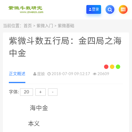
欢迎您光临紫微斗数学堂，一个优质的紫微斗数研究学习基地。
登录
当前位置：
首页
>
紫微入门
>
紫微基础
紫微斗数五行局：金四局之海
中金
正文概述
度娘
2018-07-09 09:12:17
20609
字体:
20
+
-
海中金
本义