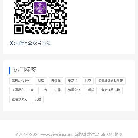
关注微信公众号方法
热门标签
紫微斗数命例
财运
叶隐蝉
退马忌
地空
紫微斗数命理学正
天喜星在十二宫
三合
息神
紫微杂谈
崇诚
紫微斗数书籍
星曜铁关刀
武破
©2014-2024 www.ziweicn.com
紫微斗数讲堂
XML地图