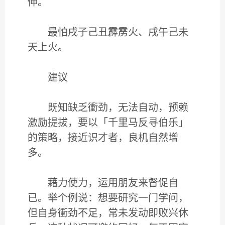
伸。
最怕戌子己丑霹雳火、戌午己未
天上火。
建议
既知缺乏衝劲，无法自动，预赖
激励提拔，要以「千里马反寻伯乐」
的策略，接近识才者，良机自然增
多。
藉力使力，运用朋友来督促自
已。举个例说：想要研究一门学问，
但自身衝劲不足，常未发动即败兴休