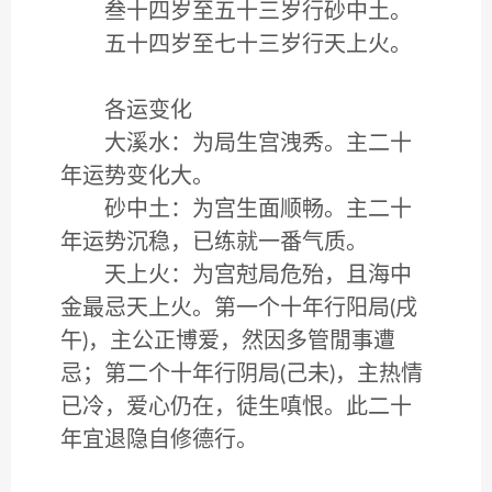
叁十四岁至五十三岁行砂中土。
五十四岁至七十三岁行天上火。
各运变化
大溪水：为局生宫洩秀。主二十
年运势变化大。
砂中土：为宫生面顺畅。主二十
年运势沉稳，已练就一番气质。
天上火：为宫尅局危殆，且海中
金最忌天上火。第一个十年行阳局(戌
午)，主公正博爱，然因多管閒事遭
忌；第二个十年行阴局(己未)，主热情
已冷，爱心仍在，徒生嗔恨。此二十
年宜退隐自修德行。