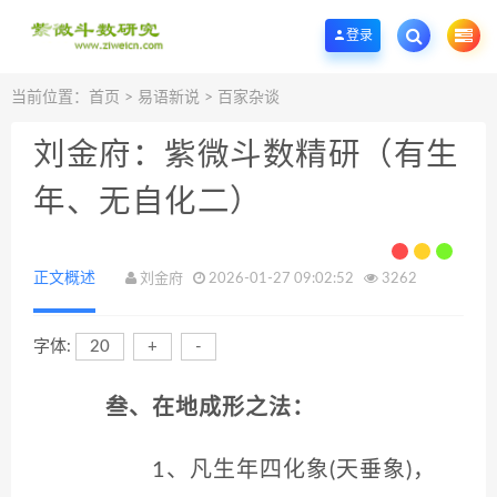
欢迎您光临紫微斗数学堂，一个优质的紫微斗数研究学习基地。
登录
当前位置：
首页
>
易语新说
>
百家杂谈
刘金府：紫微斗数精研（有生
年、无自化二）
正文概述
刘金府
2026-01-27 09:02:52
3262
字体:
20
+
-
叁、在地成形之法：
1、凡生年四化象(天垂象)，