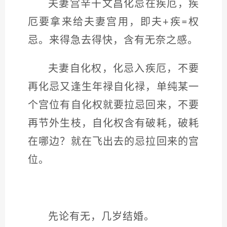
夫妻宫辛干文昌化忌在疾厄，疾
厄要拿来给夫妻宫用，即夫+疾=权
忌。来得急去得快，含有无奈之感。
夫妻自化权，化忌入疾厄，不要
再化忌又逢生年禄自化禄，单纯某一
个宫位有自化权就要拉忌回来，不要
再节外生枝，自化权含有破耗，破耗
在哪边？就在飞出去的忌拉回来的宫
位。
先论有无，几岁结婚。