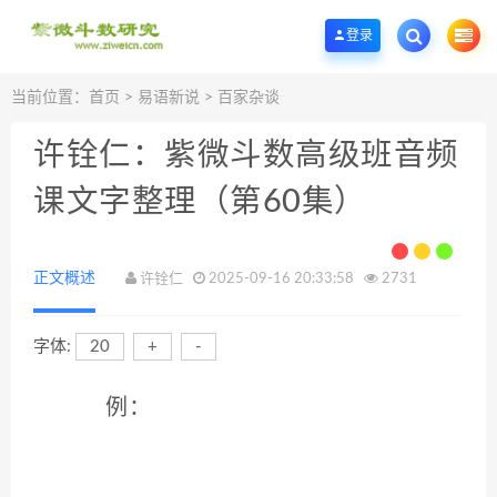
欢迎您光临紫微斗数学堂，一个优质的紫微斗数研究学习基地。
登录
当前位置：
首页
>
易语新说
>
百家杂谈
许铨仁：紫微斗数高级班音频
课文字整理（第60集）
正文概述
许铨仁
2025-09-16 20:33:58
2731
字体:
20
+
-
例：