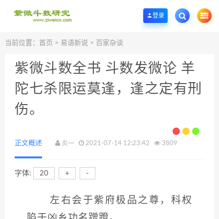
欢迎您光临紫微斗数学堂，一个优质的紫微斗数研究学习基地。
登录
当前位置：
首页
>
易语新说
>
百家杂谈
紫微斗数全书 斗数发微论 羊
陀七杀限运莫逢，逢之定有刑
伤。
正文概述
炎一
2021-07-14 12:23:42
3809
字体:
20
+
-
左右会于紫府极品之尊，科权
陷于凶乡功名蹭蹬。