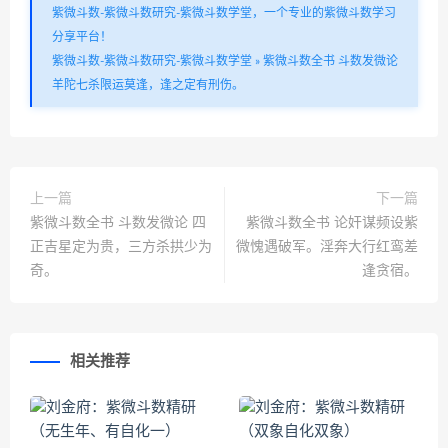
紫微斗数-紫微斗数研究-紫微斗数学堂，一个专业的紫微斗数学习
分享平台！
紫微斗数-紫微斗数研究-紫微斗数学堂
»
紫微斗数全书 斗数发微论
羊陀七杀限运莫逢，逢之定有刑伤。
上一篇
下一篇
紫微斗数全书 斗数发微论 四
紫微斗数全书 论奸谋频设紫
正吉星定为贵，三方杀拱少为
微愧遇破军。淫奔大行红鸾差
奇。
逢贪宿。
相关推荐