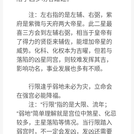
注：左右指的是左辅、右弼，紫
府是紫微与天府两大帝星。此二星最
喜三方会到左辅右弼，相当于皇帝有
了得力的贤臣来辅佐，能增加帝星的
威势。化科、化权本为吉曜，但若与
落陷的凶星同宫，则较难发挥其吉，
影响功名，事业发展也多有不顺。
行限逢乎弱地未必为灾，立命会
在强宫必能降福。
注：“行限”指的是大限、流年；
“弱地”简单理解就是宫位中煞星、化忌
较多，主星落陷等情况。当行限踏入
弱宫时，不一定会发凶，发凶还需要