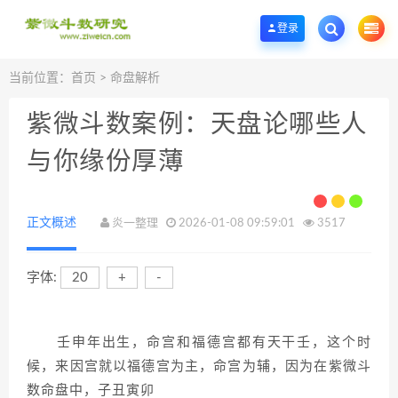
欢迎您光临紫微斗数学堂，一个优质的紫微斗数研究学习基地。
登录
当前位置：
首页
>
命盘解析
紫微斗数案例：天盘论哪些人
与你缘份厚薄
正文概述
炎一整理
2026-01-08 09:59:01
3517
字体:
20
+
-
壬申年出生，命宫和福德宫都有天干壬，这个时
候，来因宫就以福德宫为主，命宫为辅，因为在紫微斗
数命盘中，子丑寅卯