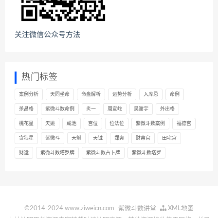
关注微信公众号方法
热门标签
案例分析
天同坐命
命盘解析
运势分析
入库忌
命例
杀昌格
紫微斗数命例
炎一
周宣屹
吴谢宇
外出格
桃花星
天姚
咸池
宫位
位法位
紫微斗数案例
福德宫
贪狼星
紫微斗
天魁
天钺
郑爽
财帛宫
田宅宫
财运
紫微斗数塔罗牌
紫微斗数占卜牌
紫微斗数塔罗
©2014-2024 www.ziweicn.com
紫微斗数讲堂
XML地图